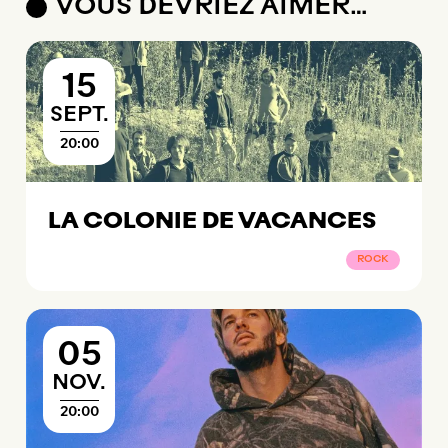
VOUS DEVRIEZ AIMER…
15
SEPTEMBRE
SEPT.
20:00
LA COLONIE DE VACANCES
ROCK
05
NOVEMBRE
NOV.
20:00