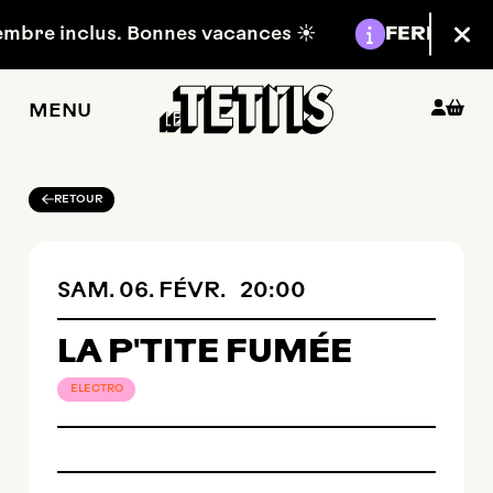
Aller au contenu principal
Information :
mbre inclus. Bonnes vacances ☀️
FERMETURE 
Fer
MENU
RETOUR
SAMEDI
FÉVRIER
SAM.
06.
FÉVR.
20:00
LA P'TITE FUMÉE
ELECTRO