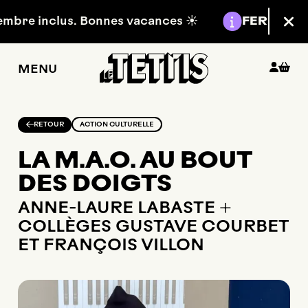
Aller au contenu principal
Information :
mbre inclus. Bonnes vacances ☀️
FERMETURE 
Fer
MENU
RETOUR
ACTION CULTURELLE
LA M.A.O. AU BOUT
DES DOIGTS
ANNE-LAURE LABASTE +
COLLÈGES GUSTAVE COURBET
ET FRANÇOIS VILLON