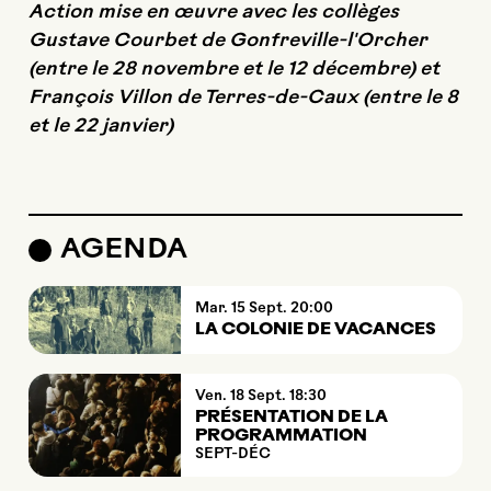
Action mise en œuvre avec les collèges
Gustave Courbet de Gonfreville-l'Orcher
(entre le 28 novembre et le 12 décembre) et
François Villon de Terres-de-Caux (entre le 8
et le 22 janvier)
AGENDA
mardi
septembre
Mar.
15
Sept.
20:00
LA COLONIE DE VACANCES
vendredi
septembre
Ven.
18
Sept.
18:30
PRÉSENTATION DE LA
PROGRAMMATION
SEPT-DÉC