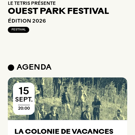
LE TETRIS PRÉSENTE
LE TETRIS PRÉSENTE
LE TETRIS PRÉSENTE
CINÉ TOILES 2026
CINÉ TOILES 2026
CINÉ TOILES 2026
FOLK
FOLK
FOLK
OUEST PARK FESTIVAL
OUEST PARK FESTIVAL
OUEST PARK FESTIVAL
ÉDITION 2026
FESTIVAL
FESTIVAL
FESTIVAL
AGENDA
15
SEPTEMBRE
SEPT.
20:00
LA COLONIE DE VACANCES