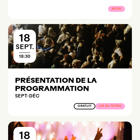
ROCK
18
SEPTEMBRE
SEPT.
18:30
PRÉSENTATION DE LA
PROGRAMMATION
SEPT-DÉC
GRATUIT
VIE DU TETRIS
18