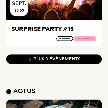
SEPTEMBRE
SEPT.
20:00
SURPRISE PARTY #15
GRATUIT
DÉCOUVERTE
PLUS D’ÉVÈNEMENTS
ACTUS