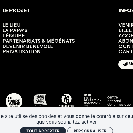
LE PROJET
INFO
LE LIEU
VENI
LA PAPA'S
BILLE
L'ÉQUIPE
ACCES
PARTENARIATS & MÉCÉNATS
ABO
DEVENIR BÉNÉVOLE
CONT
PRIVATISATION
CART
IN
e site utilise des cookies et vous donne le contrôle sur ce
que vous souhaitez activer
TOUT ACCEPTER
PERSONNALISER