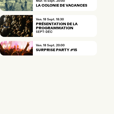
mardi
septembre
Mar.
15
Sept.
20:00
LA COLONIE DE VACANCES
vendredi
septembre
Ven.
18
Sept.
18:30
PRÉSENTATION DE LA
PROGRAMMATION
SEPT-DÉC
vendredi
septembre
Ven.
18
Sept.
20:00
SURPRISE PARTY #15