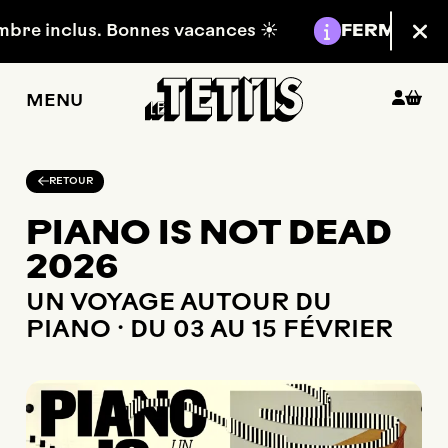
Aller au contenu principal
Information :
re inclus. Bonnes vacances ☀️
FERMETURE E
Fer
MENU
RETOUR
PIANO IS NOT DEAD
2026
UN VOYAGE AUTOUR DU
PIANO · DU 03 AU 15 FÉVRIER