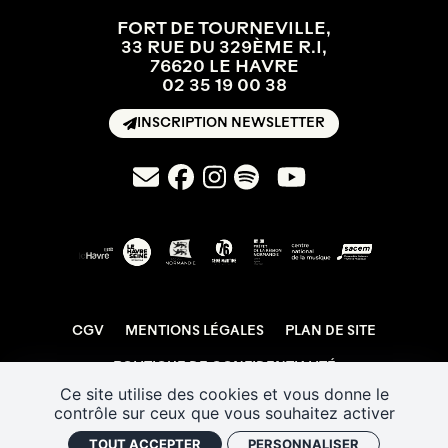
FORT DE TOURNEVILLE,
33 RUE DU 329ÈME R.I,
76620 LE HAVRE
02 35 19 00 38
INSCRIPTION NEWSLETTER
CGV
MENTIONS LÉGALES
PLAN DE SITE
POLITIQUE DE CONFIDENTIALITÉ
Ce site utilise des cookies et vous donne le
GESTION DES COOKIES
J'AI UN CODE PROMO
contrôle sur ceux que vous souhaitez activer
RETROUVER VOS COMMANDES
TOUT ACCEPTER
PERSONNALISER