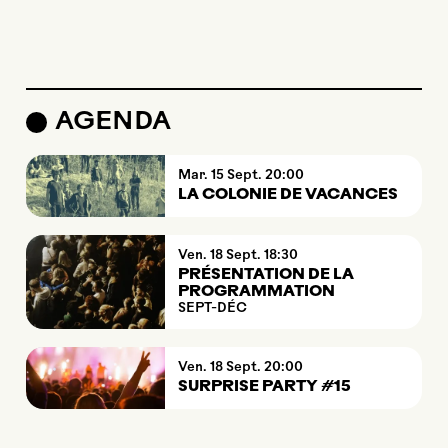
AGENDA
mardi
septembre
Mar.
15
Sept.
20:00
LA COLONIE DE VACANCES
vendredi
septembre
Ven.
18
Sept.
18:30
PRÉSENTATION DE LA
PROGRAMMATION
SEPT-DÉC
vendredi
septembre
Ven.
18
Sept.
20:00
SURPRISE PARTY #15