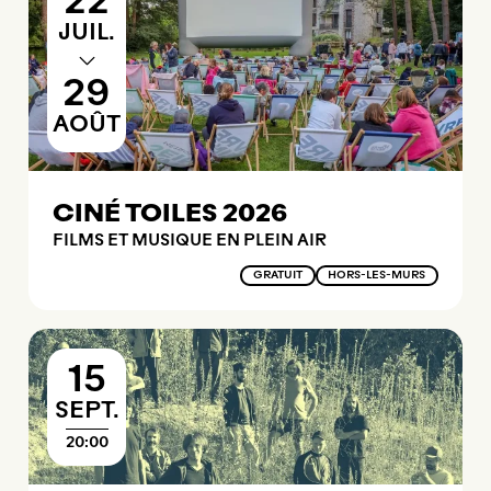
22
JUILLET
JUIL.
29
AOÛT
AOÛT
CINÉ TOILES 2026
FILMS ET MUSIQUE EN PLEIN AIR
GRATUIT
HORS-LES-MURS
15
SEPTEMBRE
SEPT.
20:00