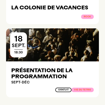
LA COLONIE DE VACANCES
ROCK
18
SEPTEMBRE
SEPT.
18:30
PRÉSENTATION DE LA
PROGRAMMATION
SEPT-DÉC
GRATUIT
VIE DU TETRIS