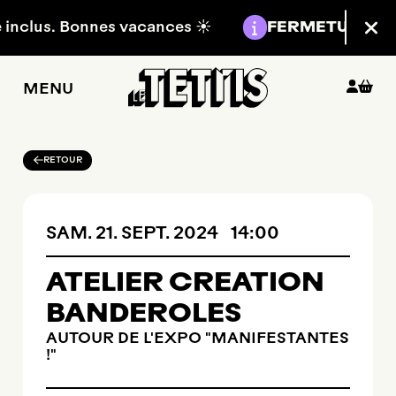
Aller au contenu principal
Information :
clus. Bonnes vacances ☀️
FERMETURE ESTIV
Fer
MENU
RETOUR
SAMEDI
SEPTEMBRE
SAM.
21.
SEPT.
2024
14:00
ATELIER CREATION
BANDEROLES
AUTOUR DE L'EXPO "MANIFESTANTES
!"