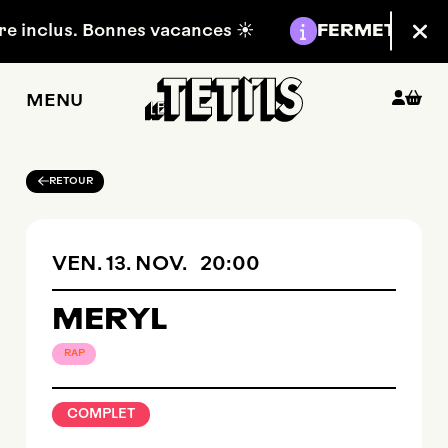
Aller au contenu principal
Information :
 inclus. Bonnes vacances ☀️
FERMETURE EST
Fer
MENU
RETOUR
VENDREDI
NOVEMBRE
VEN.
13.
NOV.
20:00
MERYL
RAP
COMPLET