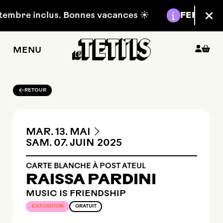
Aller au contenu principal
Information :
tembre inclus. Bonnes vacances ☀️
FERMETUR
Fer
MENU
RETOUR
DU
AU
MARDI
MAI
MAR.
13.
MAI
SAMEDI
JUIN
SAM.
07.
JUIN
2025
CARTE BLANCHE À POST ATEUL
RAISSA PARDINI
MUSIC IS FRIENDSHIP
EXPOSITION
GRATUIT