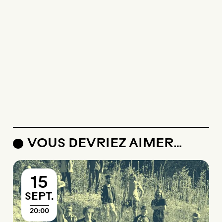
VOUS DEVRIEZ AIMER…
15
SEPTEMBRE
SEPT.
20:00