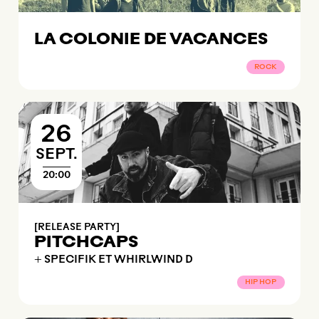
LA COLONIE DE VACANCES
ROCK
26
SEPTEMBRE
SEPT.
20:00
[RELEASE PARTY]
PITCHCAPS
+ SPECIFIK ET WHIRLWIND D
HIP HOP