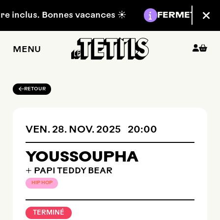
Aller au contenu principal
Information :
 inclus. Bonnes vacances ☀️
FERMETURE EST
Fer
MENU
RETOUR
VENDREDI
NOVEMBRE
VEN.
28.
NOV.
2025
20:00
YOUSSOUPHA
+ PAPI TEDDY BEAR
HIP HOP
TERMINÉ