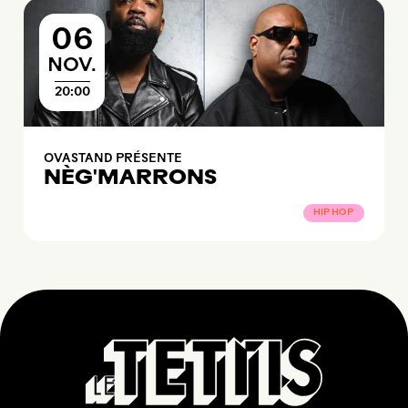
06
NOVEMBRE
NOV.
20:00
OVASTAND PRÉSENTE
NÈG'MARRONS
HIP HOP