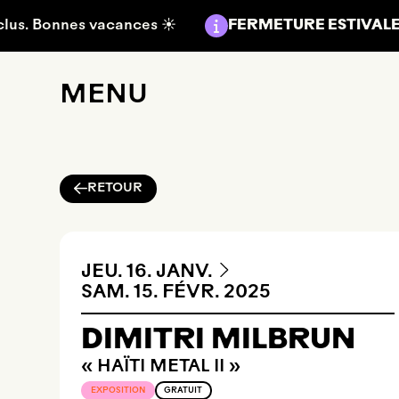
Aller au contenu principal
Information :
onnes vacances ☀️
FERMETURE ESTIVALE
du 5 ju
MENU
RETOUR
DU
AU
JEUDI
JANVIER
JEU.
16.
JANV.
SAMEDI
FÉVRIER
SAM.
15.
FÉVR.
2025
DIMITRI MILBRUN
« HAÏTI METAL II »
EXPOSITION
GRATUIT